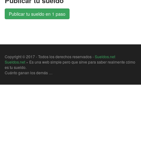
Publicar tu sueldo
Publicar tu sueldo en 1 paso
Copyright © 2017 - Todos los derechos reservados -
Sueldos.net
Sueldos.net
» Es una web simple pero que sirve para saber realmente cómo
es tu sueldo.
Cuánto ganan los demás …