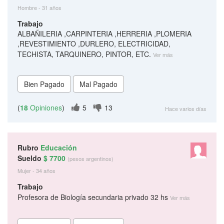
Hombre - 31 años
Trabajo
ALBAÑILERIA ,CARPINTERIA ,HERRERIA ,PLOMERIA
,REVESTIMIENTO ,DURLERO, ELECTRICIDAD,
TECHISTA, TARQUINERO, PINTOR, ETC.
Ver más
(
18
Opiniones
)
5
13
Hace varios días
Rubro
Educación
Sueldo
$ 7700
(pesos argentinos)
Mujer - 34 años
Trabajo
Profesora de Biología secundaria privado 32 hs
Ver más