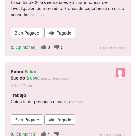
Pasantía de 20hrs semanales en una empresa de
investigación de mercados. 3 años de experiencia en otras
pasantías.
Ver más
(
5
Opiniones
)
0
5
Hace varios días
Rubro
Salud
Sueldo
$ 8500
(pesos argentinos)
Mujer - 20 años
Trabajo
Cuidado de personas mayores
Ver más
(
8
Opiniones
)
1
7
Hace varios días