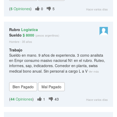
(
5
Opiniones
)
0
5
Hace varios días
Rubro
Logística
Sueldo
$ 8000
(pesos argentinos)
Hombre - 35 años
Trabajo
Sueldo en mano. 9 años de experiencia. 3 como analista
en Empr consumo masivo nacional N1 en el rubro. Ruteo,
informes, sap, indicadores. Comedor en planta, swiss
medical bono anual. Sin personal a cargo L a V
Ver más
(
44
Opiniones
)
1
43
Hace varios días