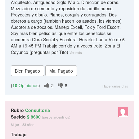
Arquitecto. Antiguedad Siglo IV a.c. Direccion de obras.
Mezclado de cemento y reposicion de ladrillo hueco.
Proyectos y dibujo. Planos, corquis y corrugados. Dos
obreros a cargo (tambien hacen los asados, los viernes)
Audotoria de zocalos. Manejo Excell, Fox y Ford Escort.
Soy mas bien petiso asi que entre los beneficios se
encuentra Obra Social y Escalera. Horario: Lun a Vie de 6
AM a 19:45 PM Trabajo corrido y a veces troto. Zona El
Coyunco (preguntar por Tito)
Ver más
(
10
Opiniones
)
2
8
Hace varios días
Rubro
Consultoría
Sueldo
$ 8600
(pesos argentinos)
Mujer - 33 años
Trabajo