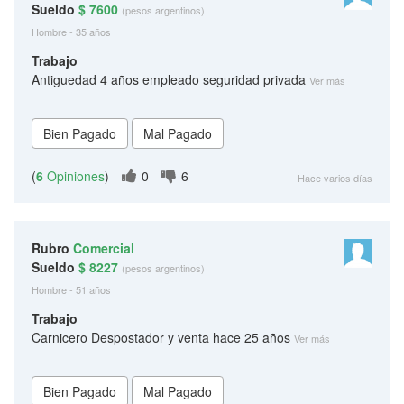
Sueldo
$ 7600
(pesos argentinos)
Hombre - 35 años
Trabajo
Antiguedad 4 años empleado seguridad privada
Ver más
(
6
Opiniones
)
0
6
Hace varios días
Rubro
Comercial
Sueldo
$ 8227
(pesos argentinos)
Hombre - 51 años
Trabajo
Carnicero Despostador y venta hace 25 años
Ver más