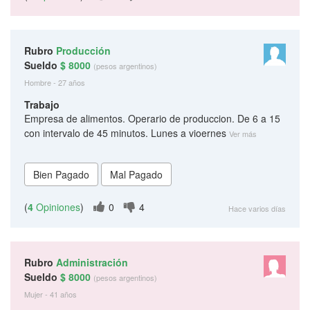
Rubro
Producción
Sueldo
$ 8000
(pesos argentinos)
Hombre - 27 años
Trabajo
Empresa de alimentos. Operario de produccion. De 6 a 15
con intervalo de 45 minutos. Lunes a vioernes
Ver más
(
4
Opiniones
)
0
4
Hace varios días
Rubro
Administración
Sueldo
$ 8000
(pesos argentinos)
Mujer - 41 años