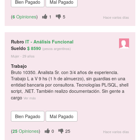
(
6
Opiniones
)
1
5
Hace varios días
Rubro
IT - Análisis Funcional
Sueldo
$ 8590
(pesos argentinos)
Mujer - 29 años
Trabajo
Bruto 10350. Analista Sr. con 3/4 años de experiencia.
Trabajo L a V 9 hs (1 h de almuerzo), sin guardias en una
entidad bancaria por consultora. Tecnologías PL/SQL, shell
script, .NET. También realizo documentación. Sin gente a
cargo
Ver más
(
25
Opiniones
)
0
25
Hace varios días