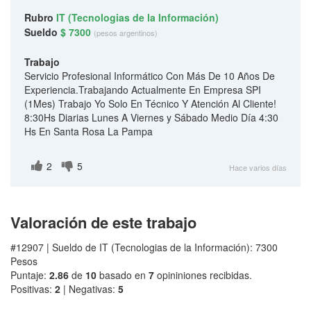
Rubro
IT (Tecnologias de la Información)
Sueldo
$ 7300
(pesos argentinos)
Trabajo
Servicio Profesional Informático Con Más De 10 Años De
Experiencia.Trabajando Actualmente En Empresa SPI
(1Mes) Trabajo Yo Solo En Técnico Y Atención Al Cliente!
8:30Hs Diarias Lunes A Viernes y Sábado Medio Día 4:30
Hs En Santa Rosa La Pampa
2
5
Hace varios días
Valoración de este trabajo
#12907 | Sueldo de IT (Tecnologias de la Información): 7300
Pesos
Puntaje:
2.86
de
10
basado en
7
opininiones recibidas.
Positivas:
2
| Negativas:
5