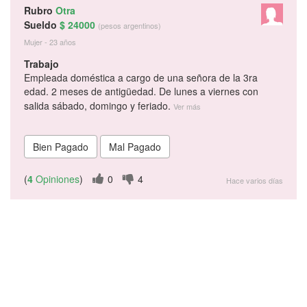
Rubro
Otra
Sueldo
$ 24000
(pesos argentinos)
Mujer - 23 años
Trabajo
Empleada doméstica a cargo de una señora de la 3ra
edad. 2 meses de antigüedad. De lunes a viernes con
salida sábado, domingo y feriado.
Ver más
(
4
Opiniones
)
0
4
Hace varios días