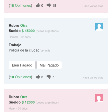
(
18
Opiniones
)
0
18
Hace varios días
Rubro
Otra
Sueldo
$ 45000
(pesos argentinos)
Hombre - 32 años
Trabajo
Policía de la ciudad
Ver más
(
10
Opiniones
)
3
7
Hace varios días
Rubro
Otra
Sueldo
$ 12000
(pesos argentinos)
Mujer - 30 años