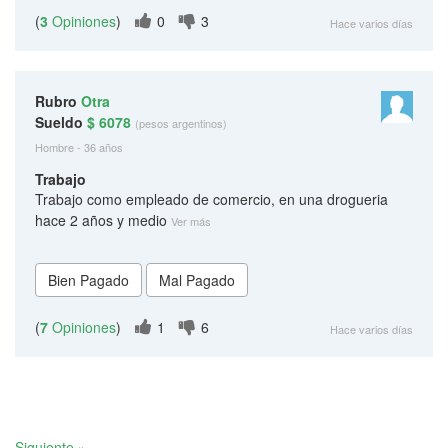
(
3
Opiniones
)
0
3
Hace varios días
Rubro
Otra
Sueldo
$ 6078
(pesos argentinos)
Hombre - 36 años
Trabajo
Trabajo como empleado de comercio, en una drogueria
hace 2 años y medio
Ver más
(
7
Opiniones
)
1
6
Hace varios días
Siguiente »