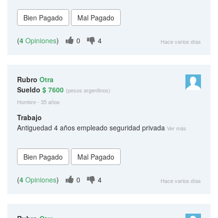
(
4
Opiniones
)
0
4
Hace varios días
Rubro
Otra
Sueldo
$ 7600
(pesos argentinos)
Hombre - 35 años
Trabajo
Antiguedad 4 años empleado seguridad privada
Ver más
(
4
Opiniones
)
0
4
Hace varios días