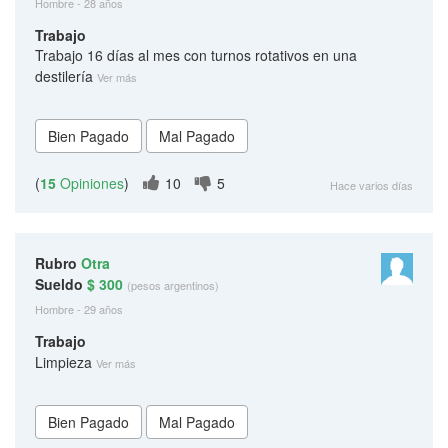
Hombre - 28 años
Trabajo
Trabajo 16 días al mes con turnos rotativos en una
destilería
Ver más
(
15
Opiniones
)
10
5
Hace varios días
Rubro
Otra
Sueldo
$ 300
(pesos argentinos)
Hombre - 29 años
Trabajo
Limpieza
Ver más