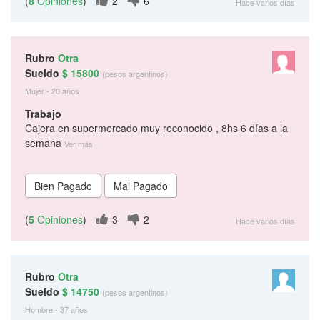
(
8
Opiniones
)
2
6
Hace varios días
Rubro
Otra
Sueldo
$ 15800
(pesos argentinos)
Mujer - 20 años
Trabajo
Cajera en supermercado muy reconocido , 8hs 6 días a la
semana
Ver más
(
5
Opiniones
)
3
2
Hace varios días
Rubro
Otra
Sueldo
$ 14750
(pesos argentinos)
Hombre - 37 años