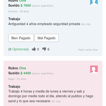
Rubro
Otra
Sueldo
$ 7600
(pesos argentinos)
Hombre - 35 años
Trabajo
Antiguedad 4 años empleado seguridad privada
Ver más
(
6
Opiniones
)
0
6
Hace varios días
Rubro
Otra
Sueldo
$ 4400
(pesos argentinos)
Mujer - 51 años
Trabajo
Trabajo 4 horas y media de lunes a viernes y sab y
domingo por medio todo el dia, atiendo al publico y hago
sand y lo que sea necesario
Ver más