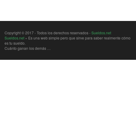
Copyright © 2017 - Todos los derechos reservados -
Sueldos.net
Sueldos.net
» Es una web simple pero que sirve para saber realmente cómo
es tu sueldo.
Cuánto ganan los demás …