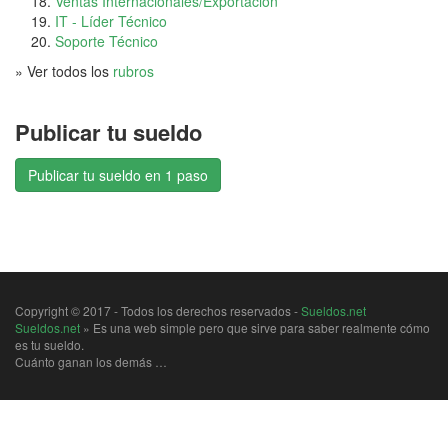
Ventas Internacionales/Exportación
IT - Líder Técnico
Soporte Técnico
» Ver todos los
rubros
Publicar tu sueldo
Publicar tu sueldo en 1 paso
Copyright © 2017 - Todos los derechos reservados -
Sueldos.net
Sueldos.net
» Es una web simple pero que sirve para saber realmente cómo
es tu sueldo.
Cuánto ganan los demás …