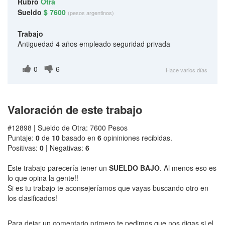
Rubro
Otra
Sueldo
$ 7600
(pesos argentinos)
Trabajo
Antiguedad 4 años empleado seguridad privada
0
6
Hace varios días
Valoración de este trabajo
#12898 | Sueldo de Otra: 7600 Pesos
Puntaje:
0
de
10
basado en
6
opininiones recibidas.
Positivas:
0
| Negativas:
6
Este trabajo parecería tener un
SUELDO BAJO
. Al menos eso es
lo que opina la gente!!
Si es tu trabajo te aconsejeríamos que vayas buscando otro en
los clasificados!
Para dejar un comentario primero te pedimos que nos digas si el