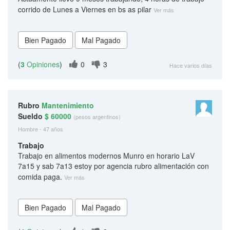
corrido de Lunes a Viernes en bs as pilar
Ver más
(
3
Opiniones
)
0
3
Hace varios días
Rubro
Mantenimiento
Sueldo
$ 60000
(pesos argentinos)
Hombre - 47 años
Trabajo
Trabajo en alimentos modernos Munro en horario LaV
7a15 y sab 7a13 estoy por agencia rubro alimentación con
comida paga.
Ver más