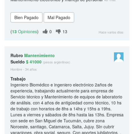
(
13
Opiniones
)
0
13
Hace varios días
Rubro
Mantenimiento
Sueldo
$ 41000
(pesos argentinos)
Hombre - 34 años
Trabajo
Ingeniero Biomédico e ingeniero electrónico 2años de
experiencia, trabajando actualmente para empresa de
Servicio técnico y Mantenimiento de equipos de laboratorio
de análisis. con 4 años de antigüedad como técnico, 10 hs
de trabajo con horarios de 8hs a 14hs y 15hs a 19hs.
Lunes a viernes y sábados de 8hs hasta las 13hs. Empresa
con sede en San Miguel de Tucumán, cubre zona
Noroeste, santiago, Catamarca, Salta, Jujuy. SIn cubrir
vacaciones, obra social, seguro, Con aportes jubilatorios. .