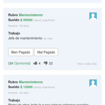
Rubro
Mantenimiento
Sueldo
$ 55000
(pesos argentinos)
Hombre - 39 años
Trabajo
Jefe de mantenimiento
Ver más
(
26
Opiniones
)
4
22
Hace varios días
Rubro
Mantenimiento
Sueldo
$ 12000
(pesos argentinos)
Hombre - 24 años
Trabajo
Pintor de obra: todo lo q sea pintura reformar paredes,