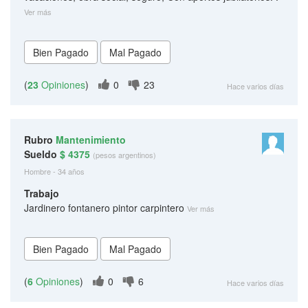
Ver más
(
23
Opiniones
)
0
23
Hace varios días
Rubro
Mantenimiento
Sueldo
$ 4375
(pesos argentinos)
Hombre - 34 años
Trabajo
Jardinero fontanero pintor carpintero
Ver más
(
6
Opiniones
)
0
6
Hace varios días