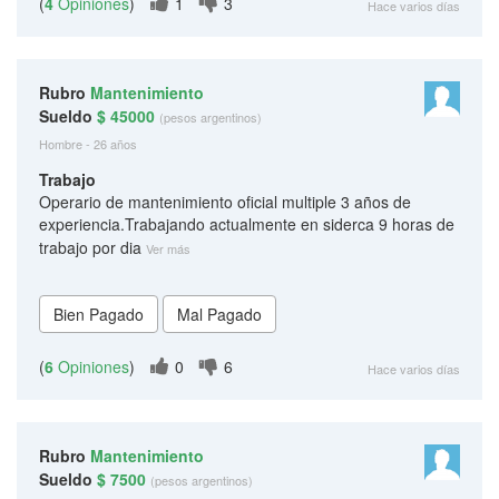
(
4
Opiniones
)
1
3
Hace varios días
Rubro
Mantenimiento
Sueldo
$ 45000
(pesos argentinos)
Hombre - 26 años
Trabajo
Operario de mantenimiento oficial multiple 3 años de
experiencia.Trabajando actualmente en siderca 9 horas de
trabajo por dia
Ver más
(
6
Opiniones
)
0
6
Hace varios días
Rubro
Mantenimiento
Sueldo
$ 7500
(pesos argentinos)