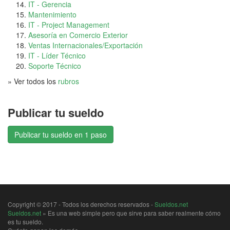
IT - Gerencia
Mantenimiento
IT - Project Management
Asesoría en Comercio Exterior
Ventas Internacionales/Exportación
IT - Líder Técnico
Soporte Técnico
» Ver todos los
rubros
Publicar tu sueldo
Publicar tu sueldo en 1 paso
Copyright © 2017 - Todos los derechos reservados -
Sueldos.net
Sueldos.net
» Es una web simple pero que sirve para saber realmente cómo
es tu sueldo.