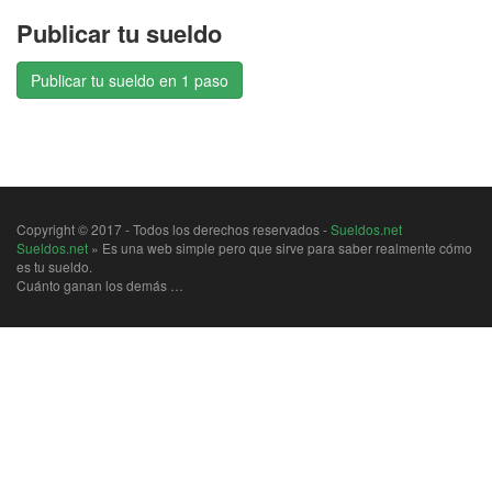
Publicar tu sueldo
Publicar tu sueldo en 1 paso
Copyright © 2017 - Todos los derechos reservados -
Sueldos.net
Sueldos.net
» Es una web simple pero que sirve para saber realmente cómo
es tu sueldo.
Cuánto ganan los demás …