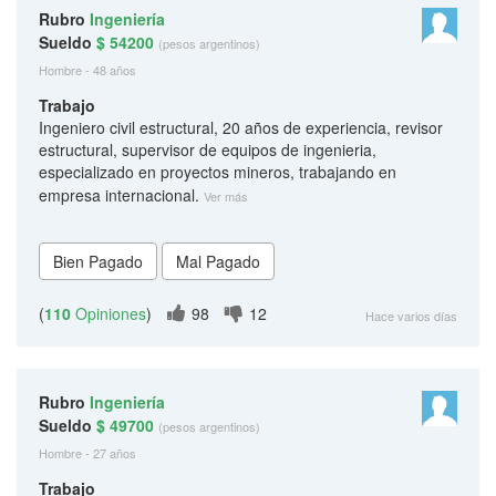
Rubro
Ingeniería
Sueldo
$ 54200
(pesos argentinos)
Hombre - 48 años
Trabajo
Ingeniero civil estructural, 20 años de experiencia, revisor
estructural, supervisor de equipos de ingenieria,
especializado en proyectos mineros, trabajando en
empresa internacional.
Ver más
(
110
Opiniones
)
98
12
Hace varios días
Rubro
Ingeniería
Sueldo
$ 49700
(pesos argentinos)
Hombre - 27 años
Trabajo