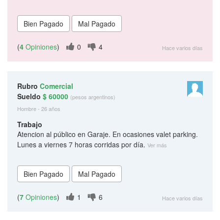
(
4
Opiniones
)
0
4
Hace varios días
Rubro
Comercial
Sueldo
$ 60000
(pesos argentinos)
Hombre - 26 años
Trabajo
Atencion al público en Garaje. En ocasiones valet parking.
Lunes a viernes 7 horas corridas por día.
Ver más
(
7
Opiniones
)
1
6
Hace varios días