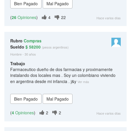
(
26
Opiniones
)
4
22
Hace varios días
Rubro
Compras
Sueldo
$ 58200
(pesos argentinos)
Hombre - 30 años
Trabajo
Farmaceutico dueño de dos farmacias y proximamente
instalando dos locales mas . Soy un colombiano viviendo
en argentina desde mi infancia . j&y
Ver más
(
4
Opiniones
)
2
2
Hace varios días