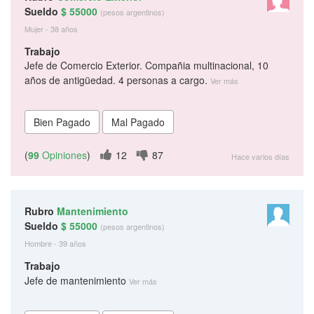
Sueldo
$ 55000
(pesos argentinos)
Mujer - 38 años
Trabajo
Jefe de Comercio Exterior. Compañia multinacional, 10
años de antigüedad. 4 personas a cargo.
Ver más
(
99
Opiniones
)
12
87
Hace varios días
Rubro
Mantenimiento
Sueldo
$ 55000
(pesos argentinos)
Hombre - 39 años
Trabajo
Jefe de mantenimiento
Ver más