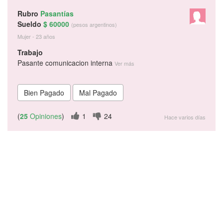
Rubro
Pasantías
Sueldo
$ 60000
(pesos argentinos)
Mujer - 23 años
Trabajo
Pasante comunicacion interna
Ver más
(
25
Opiniones
)
1
24
Hace varios días