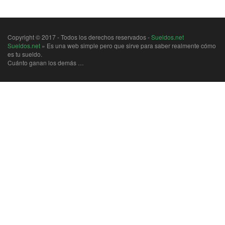
Copyright © 2017 - Todos los derechos reservados -
Sueldos.net
Sueldos.net
» Es una web simple pero que sirve para saber realmente cómo
es tu sueldo.
Cuánto ganan los demás …