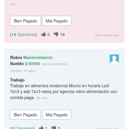
más
(
14
Opiniones
)
0
14
Hace varios días
Rubro
Mantenimiento
Sueldo
$ 60000
(pesos argentinos)
Hombre - 47 años
Trabajo
Trabajo en alimentos modernos Munro en horario LaV
7a15 y sab 7a13 estoy por agencia rubro alimentación con
comida paga.
Ver más
(
4
Opiniones
)
1
3
Hace varios días