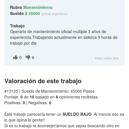
Rubro
Mantenimiento
Sueldo
$ 45000
(pesos argentinos)
Trabajo
Operario de mantenimiento oficial multiple 3 años de
experiencia.Trabajando actualmente en siderca 9 horas de
trabajo por dia
0
6
Hace varios días
Valoración de este trabajo
#13125 | Sueldo de Mantenimiento: 45000 Pesos
Puntaje:
0
de
10
basado en
6
opininiones recibidas.
Positivas:
0
| Negativas:
6
Este trabajo parecería tener un
SUELDO BAJO
. Al menos eso es
lo que opina la gente!!
Si es tu trabajo te aconsejeríamos que vayas buscando otro en