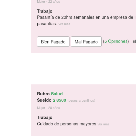
Mujer - 22 años
Trabajo
Pasantía de 20hrs semanales en una empresa de in
pasantías.
Ver más
(
5
Opiniones
)
Rubro
Salud
Sueldo
$ 8500
(pesos argentinos)
Mujer - 20 años
Trabajo
Cuidado de personas mayores
Ver más