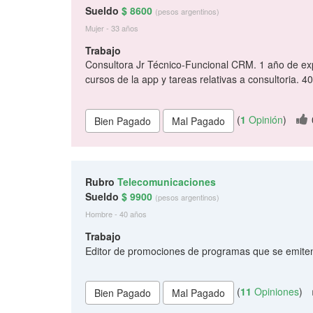
Sueldo
$ 8600
(pesos argentinos)
Mujer - 33 años
Trabajo
Consultora Jr Técnico-Funcional CRM. 1 año de expe
cursos de la app y tareas relativas a consultoria. 
(
1
Opinión
)
Rubro
Telecomunicaciones
Sueldo
$ 9900
(pesos argentinos)
Hombre - 40 años
Trabajo
Editor de promociones de programas que se emiten 
(
11
Opiniones
)