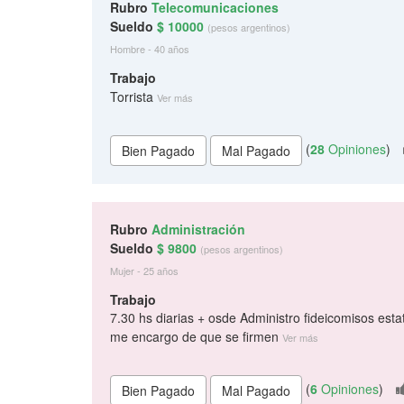
Rubro
Telecomunicaciones
Sueldo
$ 10000
(pesos argentinos)
Hombre - 40 años
Trabajo
Torrista
Ver más
(
28
Opiniones
)
Rubro
Administración
Sueldo
$ 9800
(pesos argentinos)
Mujer - 25 años
Trabajo
7.30 hs diarias + osde Administro fideicomisos esta
me encargo de que se firmen
Ver más
(
6
Opiniones
)