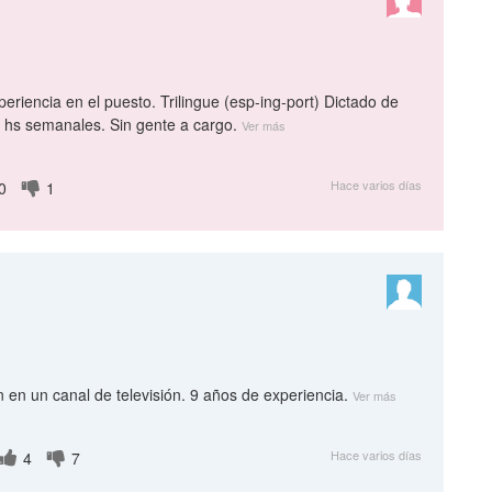
riencia en el puesto. Trilingue (esp-ing-port) Dictado de
40 hs semanales. Sin gente a cargo.
Ver más
Hace varios días
0
1
en un canal de televisión. 9 años de experiencia.
Ver más
Hace varios días
4
7