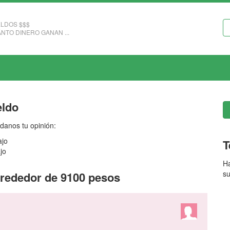
LDOS $$$
NTO DINERO GANAN ...
eldo
danos tu opinión:
ajo
T
jo
Ha
su
lrededor de 9100 pesos