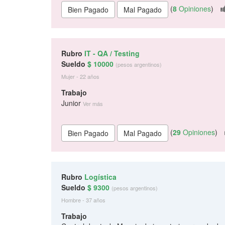
(
8
Opiniones
)
Rubro
IT - QA / Testing
Sueldo
$ 10000
(pesos argentinos)
Mujer - 22 años
Trabajo
Junior
Ver más
(
29
Opiniones
)
Rubro
Logística
Sueldo
$ 9300
(pesos argentinos)
Hombre - 37 años
Trabajo