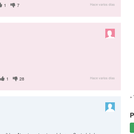
Hace varios días
1
7
Hace varios días
1
28
» 
P