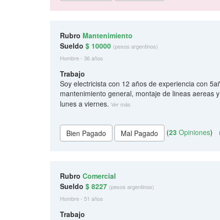
Rubro
Mantenimiento
Sueldo
$ 10000
(pesos argentinos)
Hombre - 36 años
Trabajo
Soy electricista con 12 años de experiencia con 5a
mantenimiento general, montaje de lineas aereas y
lunes a viernes.
Ver más
(
23
Opiniones
)
Rubro
Comercial
Sueldo
$ 8227
(pesos argentinos)
Hombre - 51 años
Trabajo