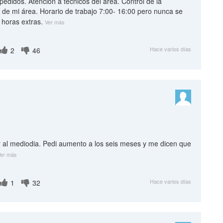
edidos. Atencion a tecnicos del area. Control de la
 de mi área. Horario de trabajo 7:00- 16:00 pero nunca se
o horas extras.
Ver más
Hace varios días
2
46
 al mediodia. Pedi aumento a los seis meses y me dicen que
er más
Hace varios días
1
32