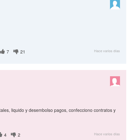
Hace varios días
7
21
tales, liquido y desembolso pagos, confecciono contratos y
Hace varios días
4
2