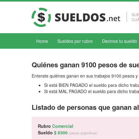
SUE
CUÁ
Home
Sueldos por rubro
Decinos tu sueldo
Quiénes ganan 9100 pesos de su
Enterate quiénes ganan en sus trabajos 9100 pesos y 
Si está BIEN PAGADO el sueldo para dicho trab
Si está MAL PAGADO el sueldo para dicho traba
Listado de personas que ganan a
Rubro
Comercial
Sueldo
$ 8300
(pesos argentinos)