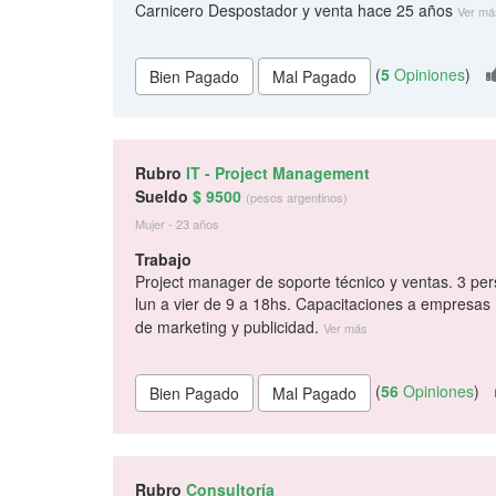
Carnicero Despostador y venta hace 25 años
Ver má
(
5
Opiniones
)
Rubro
IT - Project Management
Sueldo
$ 9500
(pesos argentinos)
Mujer - 23 años
Trabajo
Project manager de soporte técnico y ventas. 3 per
lun a vier de 9 a 18hs. Capacitaciones a empresas
de marketing y publicidad.
Ver más
(
56
Opiniones
)
Rubro
Consultoría