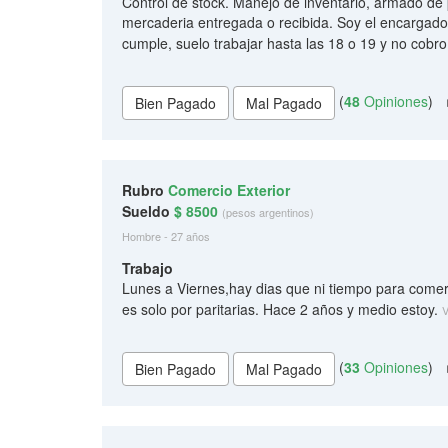
Control de stock. Manejo de inventario, armado de p
mercaderia entregada o recibida. Soy el encargado
cumple, suelo trabajar hasta las 18 o 19 y no cobr
(
48
Opiniones
)
Rubro
Comercio Exterior
Sueldo
$ 8500
(pesos argentinos)
Hombre - 27 años
Trabajo
Lunes a Viernes,hay dias que ni tiempo para comer
es solo por paritarias. Hace 2 años y medio estoy.
V
(
33
Opiniones
)