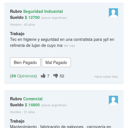
Rubro
Seguridad Industrial
Sueldo
$ 12700
(pesos argentinos)
Hombre - 42 años
Trabajo
Tec en higiene y seguridad en una contratista para ypf en
refineria de lujan de cuyo ma
Ver más
(
59
Opiniones
)
7
52
Hace varios días
Rubro
Comercial
Sueldo
$ 14800
(pesos argentinos)
Hombre - 31 años
Trabajo
Mantenimiento , fabricación de galpones , carrocería en