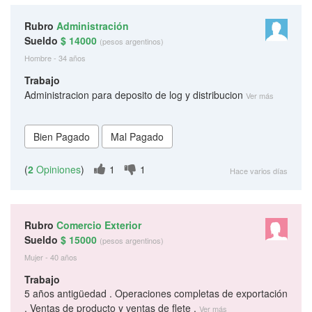
Rubro
Administración
Sueldo
$ 14000
(pesos argentinos)
Hombre - 34 años
Trabajo
Administracion para deposito de log y distribucion
Ver más
(
2
Opiniones
)
1
1
Hace varios días
Rubro
Comercio Exterior
Sueldo
$ 15000
(pesos argentinos)
Mujer - 40 años
Trabajo
5 años antigüedad . Operaciones completas de exportación
. Ventas de producto y ventas de flete .
Ver más