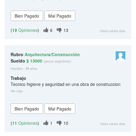
(
19
Opiniones
)
6
13
Hace varios días
Rubro
Arquitectura/Construcción
Sueldo
$ 13000
(pesos argentinos)
Hombre - 38 años
Trabajo
Tecnico higiene y seguridad en una obra de construccion
Ver más
(
11
Opiniones
)
1
10
Hace varios días