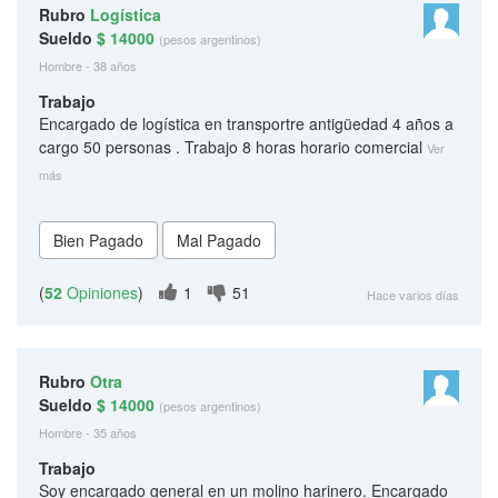
Rubro
Logística
Sueldo
$ 14000
(pesos argentinos)
Hombre - 38 años
Trabajo
Encargado de logística en transportre antigüedad 4 años a
cargo 50 personas . Trabajo 8 horas horario comercial
Ver
más
(
52
Opiniones
)
1
51
Hace varios días
Rubro
Otra
Sueldo
$ 14000
(pesos argentinos)
Hombre - 35 años
Trabajo
Soy encargado general en un molino harinero. Encargado