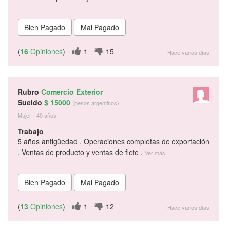
(
16
Opiniones
)
1
15
Hace varios días
Rubro
Comercio Exterior
Sueldo
$ 15000
(pesos argentinos)
Mujer - 40 años
Trabajo
5 años antigüedad . Operaciones completas de exportación
. Ventas de producto y ventas de flete .
Ver más
(
13
Opiniones
)
1
12
Hace varios días