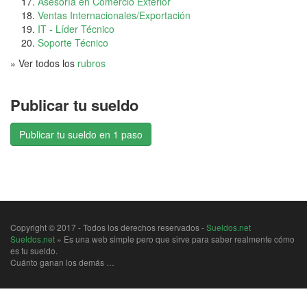
Asesoría en Comercio Exterior
Ventas Internacionales/Exportación
IT - Líder Técnico
Soporte Técnico
» Ver todos los
rubros
Publicar tu sueldo
Publicar tu sueldo en 1 paso
Copyright © 2017 - Todos los derechos reservados -
Sueldos.net
Sueldos.net
» Es una web simple pero que sirve para saber realmente cómo
es tu sueldo.
Cuánto ganan los demás …