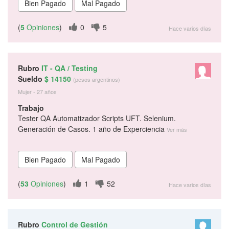
(
5
Opiniones
)
0
5
Hace varios días
Rubro
IT - QA / Testing
Sueldo
$ 14150
(pesos argentinos)
Mujer - 27 años
Trabajo
Tester QA Automatizador Scripts UFT. Selenium.
Generación de Casos. 1 año de Experciencia
Ver más
(
53
Opiniones
)
1
52
Hace varios días
Rubro
Control de Gestión