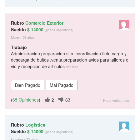
Rubro
Comercio Exterior
Sueldo
$ 14000
(pesos argentinos)
Mujer - 56 años
Trabajo
Administracion.preparacion sim .coordinacion flete.carga y
descarga de bultos .venta.preparacion avios para talleres e
vio y recepcion de articulos
Ver más
(
65
Opiniones
)
2
63
Hace varios días
Rubro
Logística
Sueldo
$ 14000
(pesos argentinos)
Hombre - 35 años