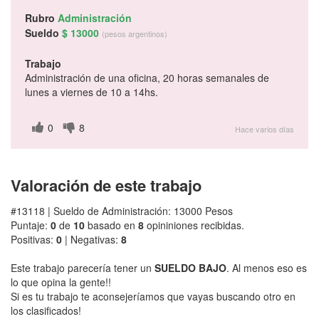
Rubro
Administración
Sueldo
$ 13000
(pesos argentinos)
Trabajo
Administración de una oficina, 20 horas semanales de
lunes a viernes de 10 a 14hs.
0
8
Hace varios días
Valoración de este trabajo
#13118 | Sueldo de Administración: 13000 Pesos
Puntaje:
0
de
10
basado en
8
opininiones recibidas.
Positivas:
0
| Negativas:
8
Este trabajo parecería tener un
SUELDO BAJO
. Al menos eso es
lo que opina la gente!!
Si es tu trabajo te aconsejeríamos que vayas buscando otro en
los clasificados!