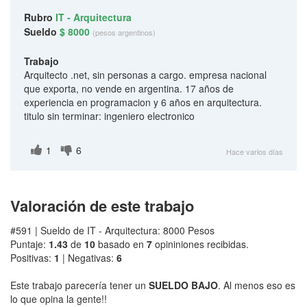
Rubro
IT - Arquitectura
Sueldo
$ 8000
(pesos argentinos)
Trabajo
Arquitecto .net, sin personas a cargo. empresa nacional
que exporta, no vende en argentina. 17 años de
experiencia en programacion y 6 años en arquitectura.
titulo sin terminar: ingeniero electronico
1
6
Hace varios días
Valoración de este trabajo
#591 | Sueldo de IT - Arquitectura: 8000 Pesos
Puntaje:
1.43
de
10
basado en
7
opininiones recibidas.
Positivas:
1
| Negativas:
6
Este trabajo parecería tener un
SUELDO BAJO
. Al menos eso es
lo que opina la gente!!