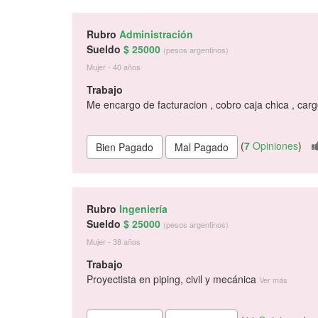
Rubro
Administración
Sueldo
$ 25000
(pesos argentinos)
Mujer - 40 años
Trabajo
Me encargo de facturacion , cobro caja chica , car
(
7
Opiniones
)
Rubro
Ingeniería
Sueldo
$ 25000
(pesos argentinos)
Mujer - 38 años
Trabajo
Proyectista en piping, civil y mecánica
Ver más