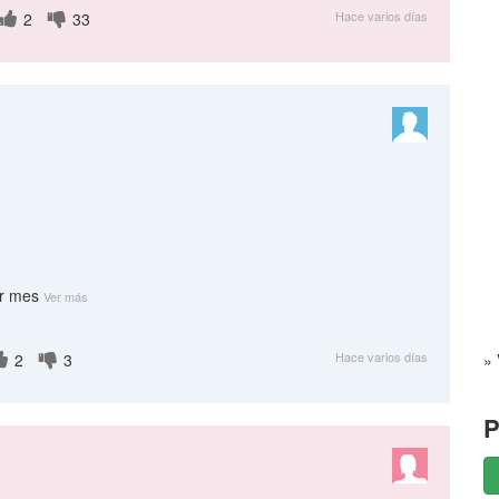
Hace varios días
2
33
or mes
Ver más
Hace varios días
2
3
» 
P