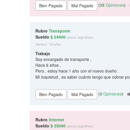
(
35
Opiniones
)
Rubro
Transporte
Sueldo
$ 24000
(pesos argentinos)
Hombre - 25 años
Trabajo
Soy encargado de transporte ,
Hace 6 años ,
Pero.. estoy hace 1 año con el nuevo dueño .
Mí inquietud , es saber cuánto tengo que cobrar p
(
5
Opiniones
)
Rubro
Internet
Sueldo
$ 25000
(pesos argentinos)