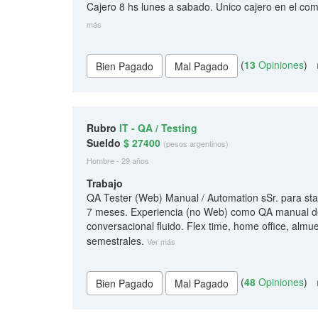
Cajero 8 hs lunes a sabado. Unico cajero en el co
más
(
13
Opiniones
)
Rubro
IT - QA / Testing
Sueldo
$ 27400
(pesos argentinos)
Hombre - 29 años
Trabajo
QA Tester (Web) Manual / Automation sSr. para st
7 meses. Experiencia (no Web) como QA manual de 
conversacional fluido. Flex time, home office, almu
semestrales.
Ver más
(
48
Opiniones
)