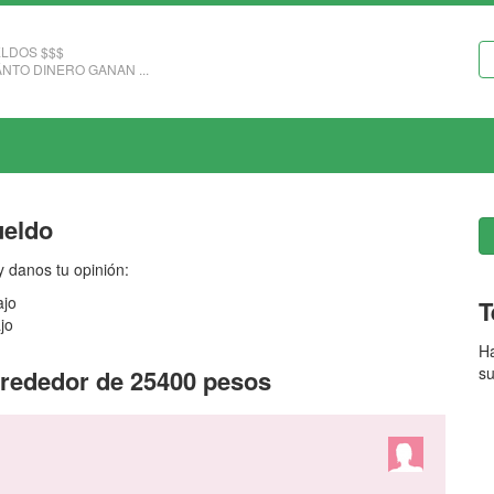
LDOS $$$
NTO DINERO GANAN ...
ueldo
 danos tu opinión:
ajo
T
jo
Ha
su
lrededor de 25400 pesos