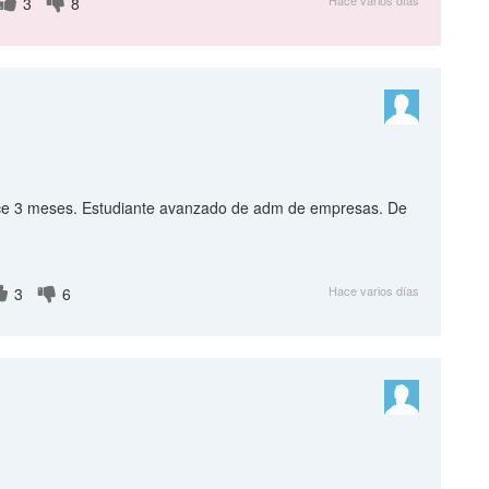
Hace varios días
3
8
hace 3 meses. Estudiante avanzado de adm de empresas. De
Hace varios días
3
6