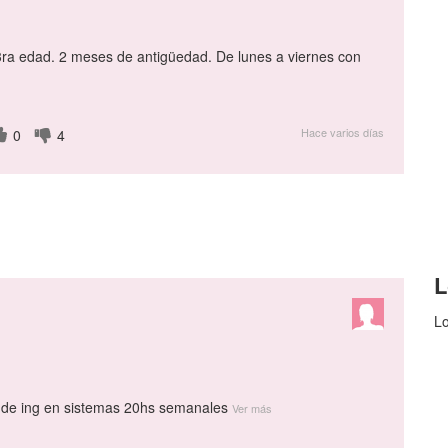
ra edad. 2 meses de antigüedad. De lunes a viernes con
Hace varios días
0
4
L
Lo
o de ing en sistemas 20hs semanales
Ver más