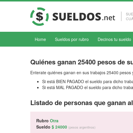
SUE
CUÁ
Home
Sueldos por rubro
Decinos tu sueldo
Quiénes ganan 25400 pesos de s
Enterate quiénes ganan en sus trabajos 25400 pesos y
Si está BIEN PAGADO el sueldo para dicho trab
Si está MAL PAGADO el sueldo para dicho traba
Listado de personas que ganan a
Rubro
Otra
Sueldo
$ 24000
(pesos argentinos)