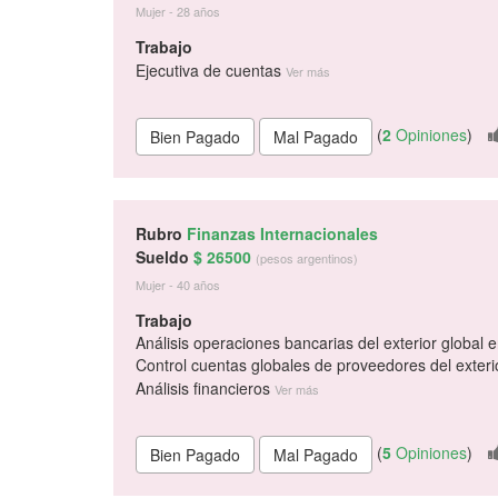
Mujer - 28 años
Trabajo
Ejecutiva de cuentas
Ver más
(
2
Opiniones
)
Rubro
Finanzas Internacionales
Sueldo
$ 26500
(pesos argentinos)
Mujer - 40 años
Trabajo
Análisis operaciones bancarias del exterior global e
Control cuentas globales de proveedores del exteri
Análisis financieros
Ver más
(
5
Opiniones
)