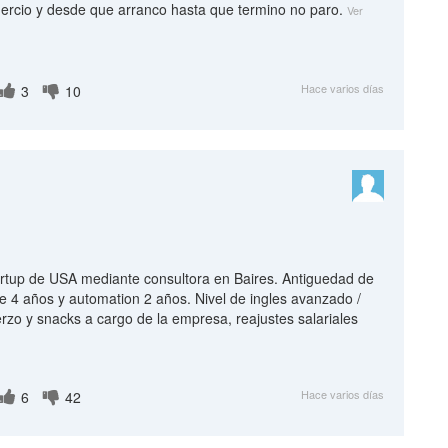
mercio y desde que arranco hasta que termino no paro.
Ver
Hace varios días
3
10
artup de USA mediante consultora en Baires. Antiguedad de
4 años y automation 2 años. Nivel de ingles avanzado /
erzo y snacks a cargo de la empresa, reajustes salariales
Hace varios días
6
42