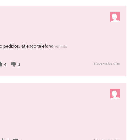
go pedidos. atiendo telefono
Ver más
Hace varios días
4
3