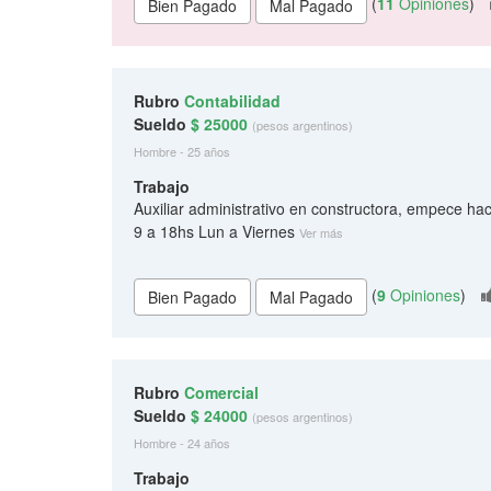
(
11
Opiniones
)
Rubro
Contabilidad
Sueldo
$ 25000
(pesos argentinos)
Hombre - 25 años
Trabajo
Auxiliar administrativo en constructora, empece 
9 a 18hs Lun a Viernes
Ver más
(
9
Opiniones
)
Rubro
Comercial
Sueldo
$ 24000
(pesos argentinos)
Hombre - 24 años
Trabajo