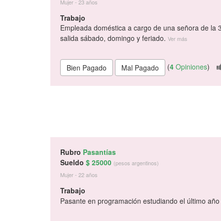
Mujer - 23 años
Trabajo
Empleada doméstica a cargo de una señora de la 3
salida sábado, domingo y feriado.
Ver más
(
4
Opiniones
)
Rubro
Pasantías
Sueldo
$ 25000
(pesos argentinos)
Mujer - 22 años
Trabajo
Pasante en programación estudiando el último añ