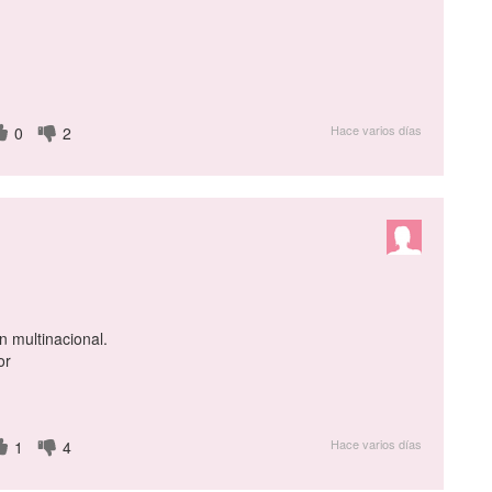
Hace varios días
0
2
n multinacional.
or
Hace varios días
1
4