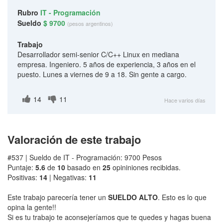
Rubro
IT - Programación
Sueldo
$ 9700
(pesos argentinos)
Trabajo
Desarrollador semi-senior C/C++ Linux en mediana
empresa. Ingeniero. 5 años de experiencia, 3 años en el
puesto. Lunes a viernes de 9 a 18. Sin gente a cargo.
14
11
Hace varios días
Valoración de este trabajo
#537 | Sueldo de IT - Programación: 9700 Pesos
Puntaje:
5.6
de
10
basado en
25
opininiones recibidas.
Positivas:
14
| Negativas:
11
Este trabajo parecería tener un
SUELDO ALTO
. Esto es lo que
opina la gente!!
Si es tu trabajo te aconsejeríamos que te quedes y hagas buena