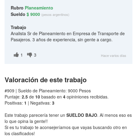
Rubro
Planeamiento
Sueldo
$ 9000
(pesos argentinos)
Trabajo
Analista Sr de Planeamiento en Empresa de Transporte de
Pasajeros. 3 años de experiencia, sin gente a cargo.
1
3
Hace varios días
Valoración de este trabajo
#909 | Sueldo de Planeamiento: 9000 Pesos
Puntaje:
2.5
de
10
basado en
4
opininiones recibidas.
Positivas:
1
| Negativas:
3
Este trabajo parecería tener un
SUELDO BAJO
. Al menos eso es
lo que opina la gente!!
Si es tu trabajo te aconsejeríamos que vayas buscando otro en
los clasificados!