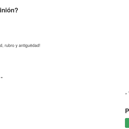
pinión?
d, rubro y antiguëdad!
…
» 
P