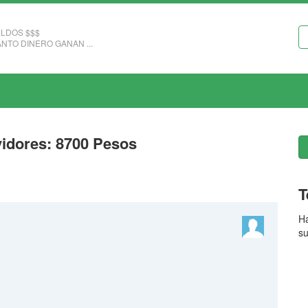
LDOS $$$
NTO DINERO GANAN ...
vidores: 8700 Pesos
T
Ha
su