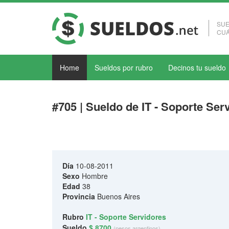
SUE
CUÁ
Home
Sueldos por rubro
Decinos tu sueldo
#705 | Sueldo de IT - Soporte Ser
Día
10-08-2011
Sexo
Hombre
Edad
38
Provincia
Buenos Aires
Rubro
IT - Soporte Servidores
Sueldo
$ 8700
(pesos argentinos)