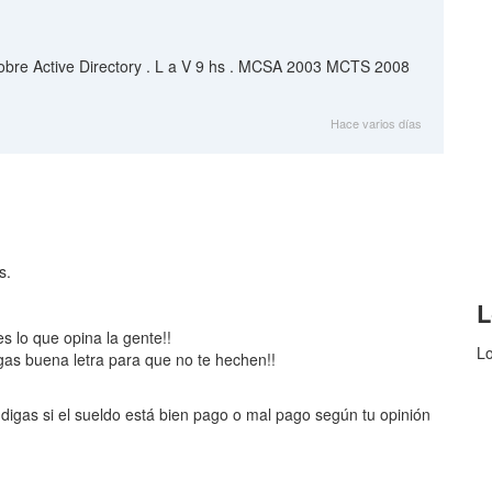
sobre Active Directory . L a V 9 hs . MCSA 2003 MCTS 2008
Hace varios días
s.
L
es lo que opina la gente!!
Lo
gas buena letra para que no te hechen!!
digas si el sueldo está bien pago o mal pago según tu opinión