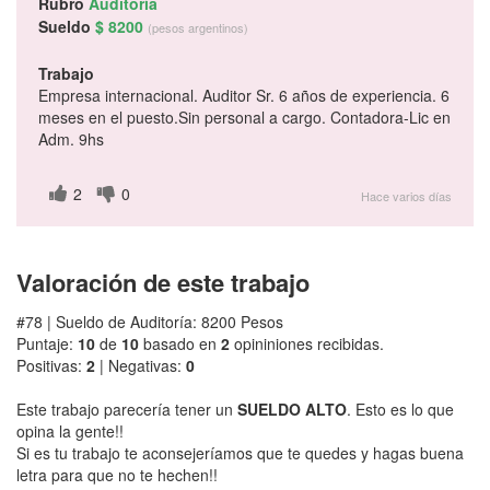
Rubro
Auditoría
Sueldo
$ 8200
(pesos argentinos)
Trabajo
Empresa internacional. Auditor Sr. 6 años de experiencia. 6
meses en el puesto.Sin personal a cargo. Contadora-Lic en
Adm. 9hs
2
0
Hace varios días
Valoración de este trabajo
#78 | Sueldo de Auditoría: 8200 Pesos
Puntaje:
10
de
10
basado en
2
opininiones recibidas.
Positivas:
2
| Negativas:
0
Este trabajo parecería tener un
SUELDO ALTO
. Esto es lo que
opina la gente!!
Si es tu trabajo te aconsejeríamos que te quedes y hagas buena
letra para que no te hechen!!