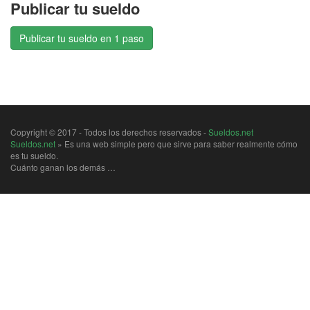
Publicar tu sueldo
Publicar tu sueldo en 1 paso
Copyright © 2017 - Todos los derechos reservados -
Sueldos.net
Sueldos.net
» Es una web simple pero que sirve para saber realmente cómo
es tu sueldo.
Cuánto ganan los demás …