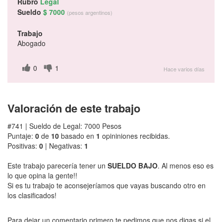
Rubro
Legal
Sueldo
$ 7000
(pesos argentinos)
Trabajo
Abogado
0
1
Hace varios días
Valoración de este trabajo
#741 | Sueldo de Legal: 7000 Pesos
Puntaje:
0
de
10
basado en
1
opininiones recibidas.
Positivas:
0
| Negativas:
1
Este trabajo parecería tener un
SUELDO BAJO
. Al menos eso es
lo que opina la gente!!
Si es tu trabajo te aconsejeríamos que vayas buscando otro en
los clasificados!
Para dejar un comentario primero te pedimos que nos digas si el