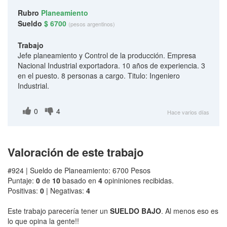
Rubro
Planeamiento
Sueldo
$ 6700
(pesos argentinos)
Trabajo
Jefe planeamiento y Control de la producción. Empresa
Nacional Industrial exportadora. 10 años de experiencia. 3
en el puesto. 8 personas a cargo. Titulo: Ingeniero
Industrial.
0
4
Hace varios días
Valoración de este trabajo
#924 | Sueldo de Planeamiento: 6700 Pesos
Puntaje:
0
de
10
basado en
4
opininiones recibidas.
Positivas:
0
| Negativas:
4
Este trabajo parecería tener un
SUELDO BAJO
. Al menos eso es
lo que opina la gente!!