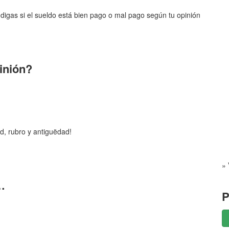
digas si el sueldo está bien pago o mal pago según tu opinión
pinión?
d, rubro y antiguëdad!
» 
…
P