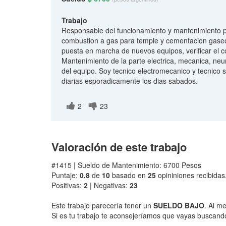
Trabajo
Responsable del funcionamiento y mantenimiento pr
combustion a gas para temple y cementacion gaseos
puesta en marcha de nuevos equipos, verificar el 
Mantenimiento de la parte electrica, mecanica, neum
del equipo. Soy tecnico electromecanico y tecnico 
diarias esporadicamente los dias sabados.
2
23
Valoración de este trabajo
#1415 | Sueldo de Mantenimiento: 6700 Pesos
Puntaje:
0.8
de
10
basado en
25
opininiones recibidas
Positivas:
2
| Negativas:
23
Este trabajo parecería tener un
SUELDO BAJO
. Al m
Si es tu trabajo te aconsejeríamos que vayas buscando 