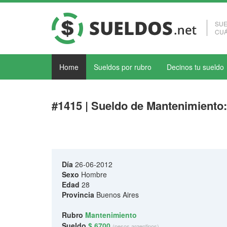
SUE
CUÁ
Home
Sueldos por rubro
Decinos tu sueldo
#1415 | Sueldo de Mantenimiento
Día
26-06-2012
Sexo
Hombre
Edad
28
Provincia
Buenos Aires
Rubro
Mantenimiento
Sueldo
$ 6700
(pesos argentinos)