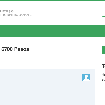
LDOS $$$
NTO DINERO GANAN ...
: 6700 Pesos
T
Ha
su