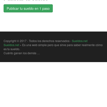
Publicar tu sueldo en 1 paso
Copyright © 2017 - Todos los derechos reservados -
Sueldos.net
Sueldos.net
» Es una web simple pero que sirve para saber realmente cómo
es tu sueldo.
Cuánto ganan los demás …