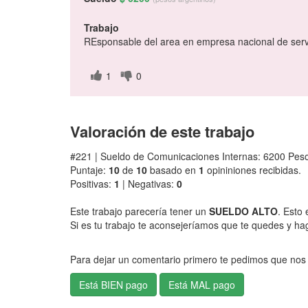
Trabajo
REsponsable del area en empresa nacional de servic
1
0
Valoración de este trabajo
#221 | Sueldo de Comunicaciones Internas: 6200 Pes
Puntaje:
10
de
10
basado en
1
opininiones recibidas.
Positivas:
1
| Negativas:
0
Este trabajo parecería tener un
SUELDO ALTO
. Esto 
Si es tu trabajo te aconsejeríamos que te quedes y ha
Para dejar un comentario primero te pedimos que nos 