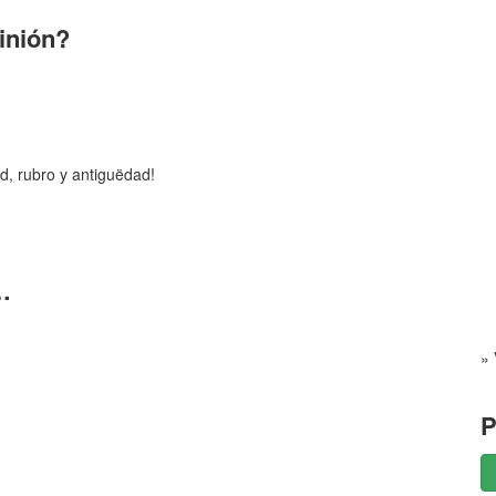
pinión?
d, rubro y antiguëdad!
…
» 
P