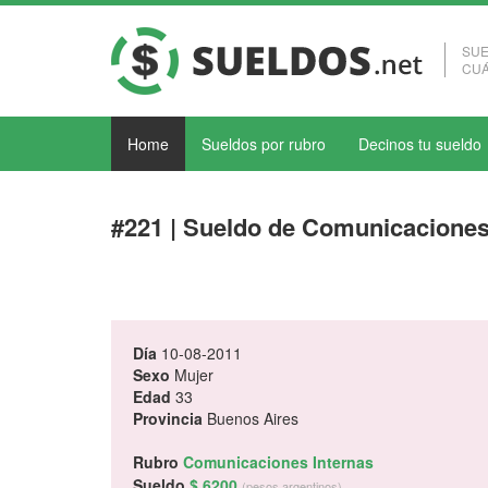
SUE
CUÁ
Home
Sueldos por rubro
Decinos tu sueldo
#221 | Sueldo de Comunicaciones
Día
10-08-2011
Sexo
Mujer
Edad
33
Provincia
Buenos Aires
Rubro
Comunicaciones Internas
Sueldo
$ 6200
(pesos argentinos)