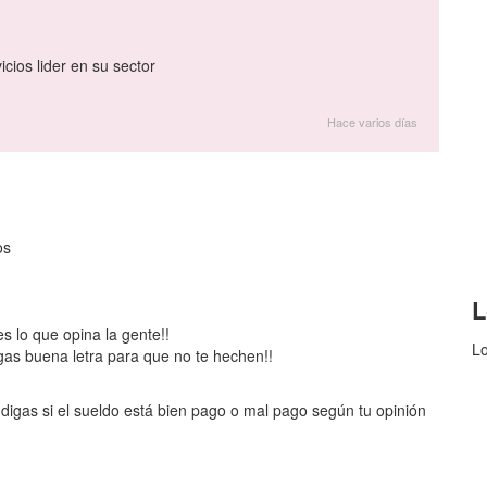
ios lider en su sector
Hace varios días
os
L
es lo que opina la gente!!
Lo
gas buena letra para que no te hechen!!
digas si el sueldo está bien pago o mal pago según tu opinión