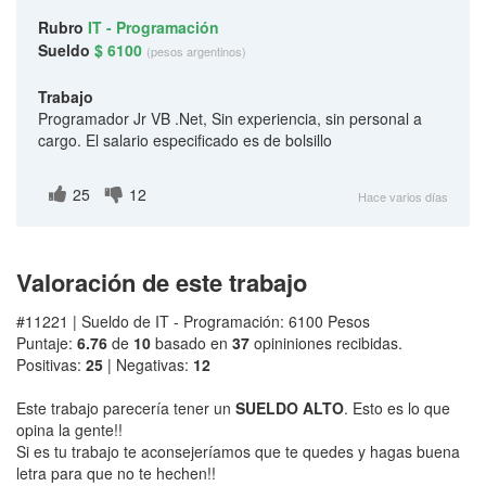
Rubro
IT - Programación
Sueldo
$ 6100
(pesos argentinos)
Trabajo
Programador Jr VB .Net, Sin experiencia, sin personal a
cargo. El salario especificado es de bolsillo
25
12
Hace varios días
Valoración de este trabajo
#11221 | Sueldo de IT - Programación: 6100 Pesos
Puntaje:
6.76
de
10
basado en
37
opininiones recibidas.
Positivas:
25
| Negativas:
12
Este trabajo parecería tener un
SUELDO ALTO
. Esto es lo que
opina la gente!!
Si es tu trabajo te aconsejeríamos que te quedes y hagas buena
letra para que no te hechen!!