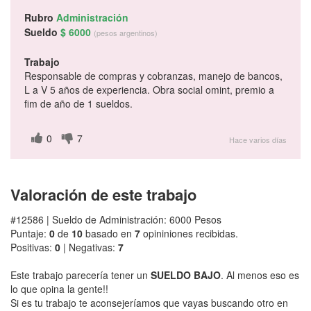
Rubro
Administración
Sueldo
$ 6000
(pesos argentinos)
Trabajo
Responsable de compras y cobranzas, manejo de bancos,
L a V 5 años de experiencia. Obra social omint, premio a
fim de año de 1 sueldos.
0
7
Hace varios días
Valoración de este trabajo
#12586 | Sueldo de Administración: 6000 Pesos
Puntaje:
0
de
10
basado en
7
opininiones recibidas.
Positivas:
0
| Negativas:
7
Este trabajo parecería tener un
SUELDO BAJO
. Al menos eso es
lo que opina la gente!!
Si es tu trabajo te aconsejeríamos que vayas buscando otro en