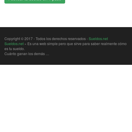
Copyright © 2017 - Todos los derechos reservados -
Sueldos.net
Sueldos.net
» Es una web simple pero que sirve para saber realmente cómo
es tu sueldo.
Cuánto ganan los demás …