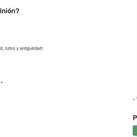
pinión?
d, rubro y antiguëdad!
…
» 
P