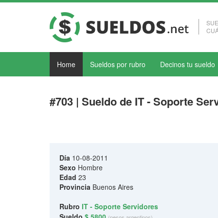
SUE
CUÁ
Home
Sueldos por rubro
Decinos tu sueldo
#703 | Sueldo de IT - Soporte Ser
Día
10-08-2011
Sexo
Hombre
Edad
23
Provincia
Buenos Aires
Rubro
IT - Soporte Servidores
Sueldo
$ 5800
(pesos argentinos)