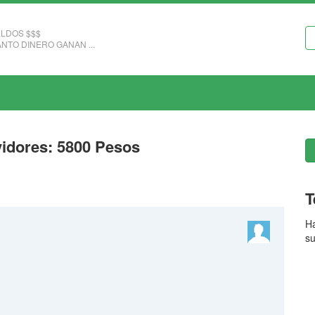
LDOS $$$
NTO DINERO GANAN ...
vidores: 5800 Pesos
T
Ha
su