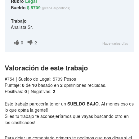
Rubro
Legal
Sueldo
$ 5709
(pesos argentinos)
Trabajo
Analista Sr.
0
2
Hace varios días
Valoración de este trabajo
#754 | Sueldo de Legal: 5709 Pesos
Puntaje:
0
de
10
basado en
2
opininiones recibidas.
Positivas:
0
| Negativas:
2
Este trabajo parecería tener un
SUELDO BAJO
. Al menos eso es
lo que opina la gente!!
Si es tu trabajo te aconsejeríamos que vayas buscando otro en
los clasificados!
Para dejar un comentario primero te pedimos que nos digas si el