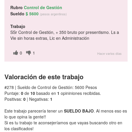
Rubro
Control de Gestión
Sueldo
$ 5600
(pesos argentinos)
Trabajo
SSr Control de Gestión, + 350 bruto por presentismo. Ls a
Vie sin horas extras, Lic en Administración
0
1
Hace varios días
Valoración de este trabajo
#278 | Sueldo de Control de Gestión: 5600 Pesos
Puntaje:
0
de
10
basado en
1
opininiones recibidas.
Positivas:
0
| Negativas:
1
Este trabajo parecería tener un
SUELDO BAJO
. Al menos eso es
lo que opina la gente!!
Si es tu trabajo te aconsejeríamos que vayas buscando otro en
los clasificados!