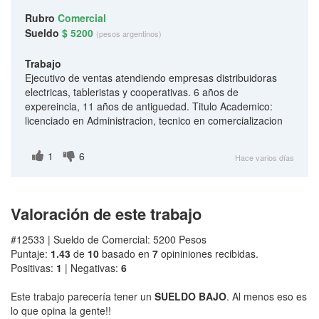
Rubro
Comercial
Sueldo
$ 5200
(pesos argentinos)
Trabajo
Ejecutivo de ventas atendiendo empresas distribuidoras
electricas, tableristas y cooperativas. 6 años de
expereincia, 11 años de antiguedad. Titulo Academico:
licenciado en Administracion, tecnico en comercializacion
1
6
Hace varios días
Valoración de este trabajo
#12533 | Sueldo de Comercial: 5200 Pesos
Puntaje:
1.43
de
10
basado en
7
opininiones recibidas.
Positivas:
1
| Negativas:
6
Este trabajo parecería tener un
SUELDO BAJO
. Al menos eso es
lo que opina la gente!!