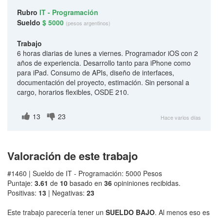
Rubro
IT - Programación
Sueldo
$ 5000
(pesos argentinos)
Trabajo
6 horas diarias de lunes a viernes. Programador iOS con 2
años de experiencia. Desarrollo tanto para iPhone como
para iPad. Consumo de APIs, diseño de interfaces,
documentación del proyecto, estimación. Sin personal a
cargo, horarios flexibles, OSDE 210.
13
23
Hace varios días
Valoración de este trabajo
#1460 | Sueldo de IT - Programación: 5000 Pesos
Puntaje:
3.61
de
10
basado en
36
opininiones recibidas.
Positivas:
13
| Negativas:
23
Este trabajo parecería tener un
SUELDO BAJO
. Al menos eso es