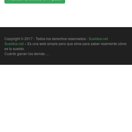
Copyright © 2017 - Todos los derechos reservados -
Sueldos.net
Sueldos.net
» Es una web simple pero que sirve para saber realmente cómo
es tu sueldo.
Cuánto ganan los demás …