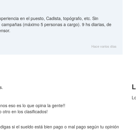
periencia en el puesto, Cadista, topógrafo, etc. Sin
 campañas (máximo 5 personas a cargo). 9 hs diarias, de
ensor.
Hace varios días
L
s.
Lo
enos eso es lo que opina la gente!!
otro en los clasificados!
digas si el sueldo está bien pago o mal pago según tu opinión