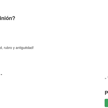
pinión?
d, rubro y antiguëdad!
…
» 
P