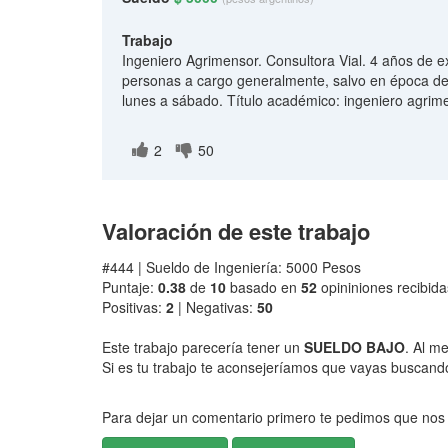
Trabajo
Ingeniero Agrimensor. Consultora Vial. 4 años de ex
personas a cargo generalmente, salvo en época de
lunes a sábado. Título académico: ingeniero agrim
2
50
Valoración de este trabajo
#444 | Sueldo de Ingeniería: 5000 Pesos
Puntaje:
0.38
de
10
basado en
52
opininiones recibida
Positivas:
2
| Negativas:
50
Este trabajo parecería tener un
SUELDO BAJO
. Al m
Si es tu trabajo te aconsejeríamos que vayas buscando 
Para dejar un comentario primero te pedimos que nos 