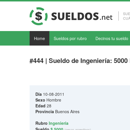
SUE
CUÁ
Home
Sueldos por rubro
Decinos tu sueldo
#444 | Sueldo de Ingeniería: 5000
Día
10-08-2011
Sexo
Hombre
Edad
28
Provincia
Buenos Aires
Rubro
Ingeniería
Sueldo
$ 5000
(pesos argentinos)