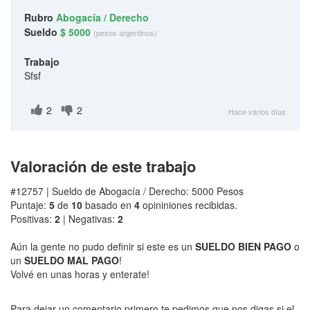
Rubro
Abogacía / Derecho
Sueldo
$ 5000
(pesos argentinos)
Trabajo
Sfsf
2
2
Hace varios días
Valoración de este trabajo
#12757 | Sueldo de Abogacía / Derecho: 5000 Pesos
Puntaje:
5
de
10
basado en
4
opininiones recibidas.
Positivas:
2
| Negativas:
2
Aún la gente no pudo definir si este es un
SUELDO BIEN PAGO
o
un
SUELDO MAL PAGO
!
Volvé en unas horas y enterate!
Para dejar un comentario primero te pedimos que nos digas si el