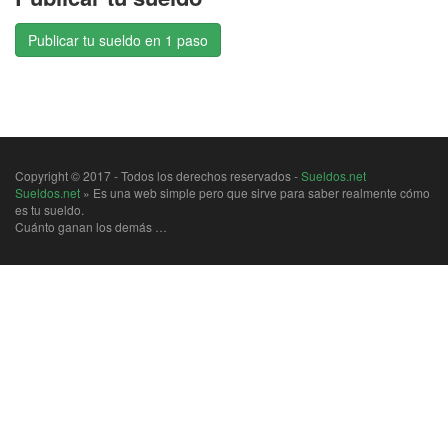
Publicar tu sueldo en 1 paso
Copyright © 2017 - Todos los derechos reservados -
Sueldos.net
Sueldos.net
» Es una web simple pero que sirve para saber realmente cómo
es tu sueldo.
Cuánto ganan los demás …