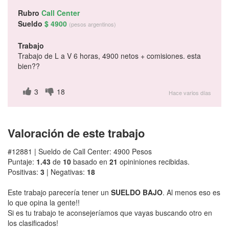
Rubro
Call Center
Sueldo
$ 4900
(pesos argentinos)
Trabajo
Trabajo de L a V 6 horas, 4900 netos + comisiones. esta
bien??
3
18
Hace varios días
Valoración de este trabajo
#12881 | Sueldo de Call Center: 4900 Pesos
Puntaje:
1.43
de
10
basado en
21
opininiones recibidas.
Positivas:
3
| Negativas:
18
Este trabajo parecería tener un
SUELDO BAJO
. Al menos eso es
lo que opina la gente!!
Si es tu trabajo te aconsejeríamos que vayas buscando otro en
los clasificados!