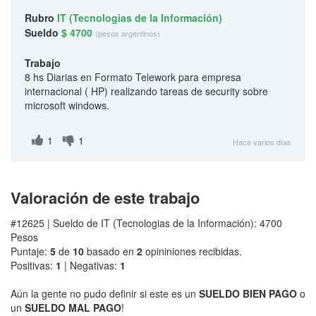
Rubro
IT (Tecnologias de la Información)
Sueldo
$ 4700
(pesos argentinos)
Trabajo
8 hs Diarias en Formato Telework para empresa
internacional ( HP) realizando tareas de security sobre
microsoft windows.
1
1
Hace varios días
Valoración de este trabajo
#12625 | Sueldo de IT (Tecnologias de la Información): 4700
Pesos
Puntaje:
5
de
10
basado en
2
opininiones recibidas.
Positivas:
1
| Negativas:
1
Aún la gente no pudo definir si este es un
SUELDO BIEN PAGO
o
un
SUELDO MAL PAGO
!