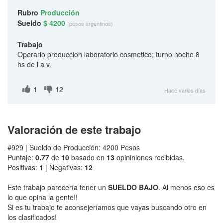
Rubro
Producción
Sueldo
$ 4200
(pesos argentinos)
Trabajo
Operario produccion laboratorio cosmetico; turno noche 8
hs de l a v.
1
12
Hace varios días
Valoración de este trabajo
#929 | Sueldo de Producción: 4200 Pesos
Puntaje:
0.77
de
10
basado en
13
opininiones recibidas.
Positivas:
1
| Negativas:
12
Este trabajo parecería tener un
SUELDO BAJO
. Al menos eso es
lo que opina la gente!!
Si es tu trabajo te aconsejeríamos que vayas buscando otro en
los clasificados!