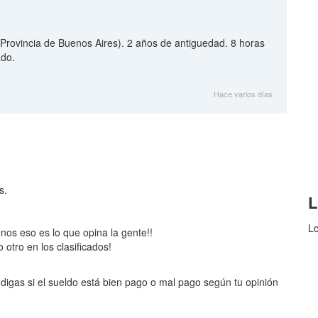
Provincia de Buenos Aires). 2 años de antiguedad. 8 horas
ado.
Hace varios días
s.
L
Lo
enos eso es lo que opina la gente!!
otro en los clasificados!
digas si el sueldo está bien pago o mal pago según tu opinión