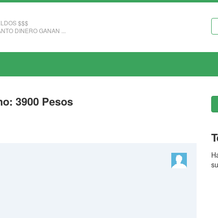
LDOS $$$
NTO DINERO GANAN ...
ho: 3900 Pesos
T
Ha
su