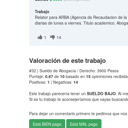
Trabajo
Relator para ARBA (Agencia de Recaudacion de la 
diarias de lunes a viernes. Titulo academico: Abog
1
14
Valoración de este trabajo
#32 | Sueldo de Abogacía / Derecho: 3900 Pesos
Puntaje:
0.67
de
10
basado en
15
opininiones recibida
Positivas:
1
| Negativas:
14
Este trabajo parecería tener un
SUELDO BAJO
. Al m
Si es tu trabajo te aconsejeríamos que vayas buscando 
Para dejar un comentario primero te pedimos que nos 