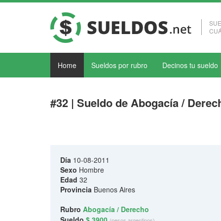
SUE
CUÁ
Home
Sueldos por rubro
Decinos tu sueldo
#32 | Sueldo de Abogacía / Derec
Día
10-08-2011
Sexo
Hombre
Edad
32
Provincia
Buenos Aires
Rubro
Abogacía / Derecho
Sueldo
$ 3900
(pesos argentinos)