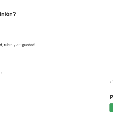
pinión?
d, rubro y antiguëdad!
…
» 
P