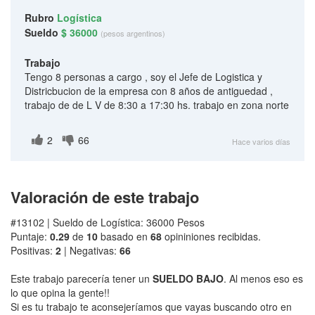
Rubro
Logística
Sueldo
$ 36000
(pesos argentinos)
Trabajo
Tengo 8 personas a cargo , soy el Jefe de Logistica y
Districbucion de la empresa con 8 años de antiguedad ,
trabajo de de L V de 8:30 a 17:30 hs. trabajo en zona norte
2
66
Hace varios días
Valoración de este trabajo
#13102 | Sueldo de Logística: 36000 Pesos
Puntaje:
0.29
de
10
basado en
68
opininiones recibidas.
Positivas:
2
| Negativas:
66
Este trabajo parecería tener un
SUELDO BAJO
. Al menos eso es
lo que opina la gente!!
Si es tu trabajo te aconsejeríamos que vayas buscando otro en