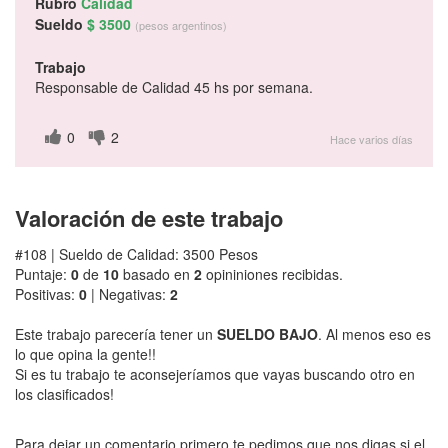
Rubro
Calidad
Sueldo
$ 3500
(pesos argentinos)
Trabajo
Responsable de Calidad 45 hs por semana.
0
2
Hace varios días
Valoración de este trabajo
#108 | Sueldo de Calidad: 3500 Pesos
Puntaje:
0
de
10
basado en
2
opininiones recibidas.
Positivas:
0
| Negativas:
2
Este trabajo parecería tener un
SUELDO BAJO
. Al menos eso es
lo que opina la gente!!
Si es tu trabajo te aconsejeríamos que vayas buscando otro en
los clasificados!
Para dejar un comentario primero te pedimos que nos digas si el