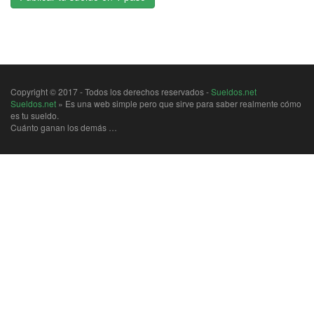
Copyright © 2017 - Todos los derechos reservados -
Sueldos.net
Sueldos.net
» Es una web simple pero que sirve para saber realmente cómo
es tu sueldo.
Cuánto ganan los demás …