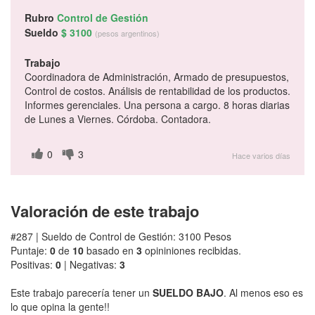
Rubro
Control de Gestión
Sueldo
$ 3100
(pesos argentinos)
Trabajo
Coordinadora de Administración, Armado de presupuestos,
Control de costos. Análisis de rentabilidad de los productos.
Informes gerenciales. Una persona a cargo. 8 horas diarias
de Lunes a Viernes. Córdoba. Contadora.
0
3
Hace varios días
Valoración de este trabajo
#287 | Sueldo de Control de Gestión: 3100 Pesos
Puntaje:
0
de
10
basado en
3
opininiones recibidas.
Positivas:
0
| Negativas:
3
Este trabajo parecería tener un
SUELDO BAJO
. Al menos eso es
lo que opina la gente!!