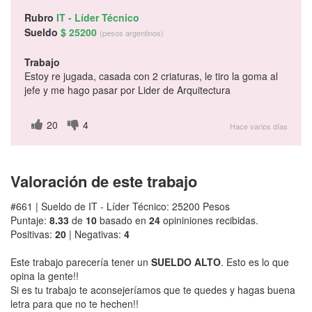
Rubro
IT - Líder Técnico
Sueldo
$ 25200
(pesos argentinos)
Trabajo
Estoy re jugada, casada con 2 criaturas, le tiro la goma al
jefe y me hago pasar por Lider de Arquitectura
20
4
Hace varios días
Valoración de este trabajo
#661 | Sueldo de IT - Líder Técnico: 25200 Pesos
Puntaje:
8.33
de
10
basado en
24
opininiones recibidas.
Positivas:
20
| Negativas:
4
Este trabajo parecería tener un
SUELDO ALTO
. Esto es lo que
opina la gente!!
Si es tu trabajo te aconsejeríamos que te quedes y hagas buena
letra para que no te hechen!!