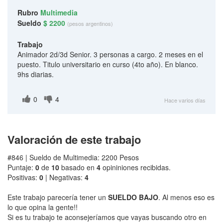
Rubro
Multimedia
Sueldo
$ 2200
(pesos argentinos)
Trabajo
Animador 2d/3d Senior. 3 personas a cargo. 2 meses en el
puesto. Titulo universitario en curso (4to año). En blanco.
9hs diarias.
0
4
Hace varios días
Valoración de este trabajo
#846 | Sueldo de Multimedia: 2200 Pesos
Puntaje:
0
de
10
basado en
4
opininiones recibidas.
Positivas:
0
| Negativas:
4
Este trabajo parecería tener un
SUELDO BAJO
. Al menos eso es
lo que opina la gente!!
Si es tu trabajo te aconsejeríamos que vayas buscando otro en