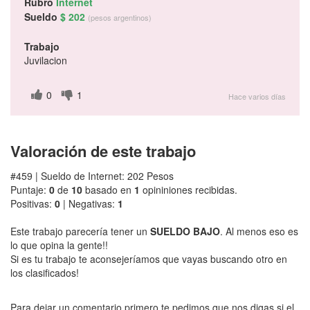
Rubro
Internet
Sueldo
$ 202
(pesos argentinos)
Trabajo
Juvilacion
0
1
Hace varios días
Valoración de este trabajo
#459 | Sueldo de Internet: 202 Pesos
Puntaje:
0
de
10
basado en
1
opininiones recibidas.
Positivas:
0
| Negativas:
1
Este trabajo parecería tener un
SUELDO BAJO
. Al menos eso es
lo que opina la gente!!
Si es tu trabajo te aconsejeríamos que vayas buscando otro en
los clasificados!
Para dejar un comentario primero te pedimos que nos digas si el