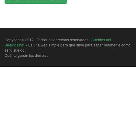
Copyright © 2017 - Todos los derechos reservados -
Sueldos.net
Sueldos.net
» Es una web simple pero que sirve para saber realmente cómo
es tu sueldo.
Cuánto ganan los demás …