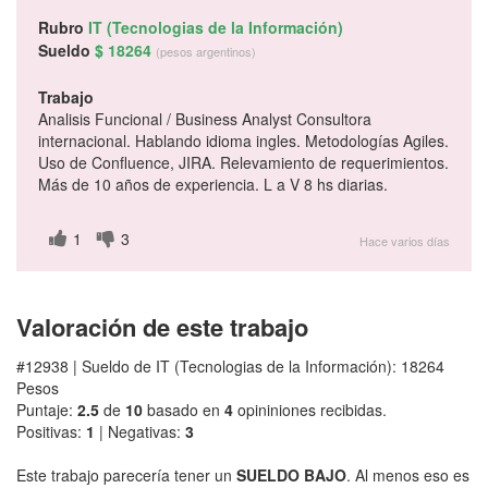
Rubro
IT (Tecnologias de la Información)
Sueldo
$ 18264
(pesos argentinos)
Trabajo
Analisis Funcional / Business Analyst Consultora
internacional. Hablando idioma ingles. Metodologías Agiles.
Uso de Confluence, JIRA. Relevamiento de requerimientos.
Más de 10 años de experiencia. L a V 8 hs diarias.
1
3
Hace varios días
Valoración de este trabajo
#12938 | Sueldo de IT (Tecnologias de la Información): 18264
Pesos
Puntaje:
2.5
de
10
basado en
4
opininiones recibidas.
Positivas:
1
| Negativas:
3
Este trabajo parecería tener un
SUELDO BAJO
. Al menos eso es