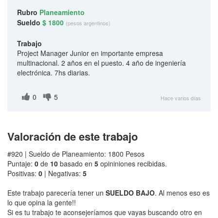
Rubro
Planeamiento
Sueldo
$ 1800
(pesos argentinos)
Trabajo
Project Manager Junior en importante empresa
multinacional. 2 años en el puesto. 4 año de ingeniería
electrónica. 7hs diarias.
0
5
Hace varios días
Valoración de este trabajo
#920 | Sueldo de Planeamiento: 1800 Pesos
Puntaje:
0
de
10
basado en
5
opininiones recibidas.
Positivas:
0
| Negativas:
5
Este trabajo parecería tener un
SUELDO BAJO
. Al menos eso es
lo que opina la gente!!
Si es tu trabajo te aconsejeríamos que vayas buscando otro en