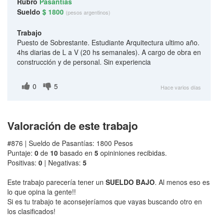
Rubro
Pasantías
Sueldo
$ 1800
(pesos argentinos)
Trabajo
Puesto de Sobrestante. Estudiante Arquitectura ultimo año.
4hs diarias de L a V (20 hs semanales). A cargo de obra en
construcción y de personal. Sin experiencia
0
5
Hace varios días
Valoración de este trabajo
#876 | Sueldo de Pasantías: 1800 Pesos
Puntaje:
0
de
10
basado en
5
opininiones recibidas.
Positivas:
0
| Negativas:
5
Este trabajo parecería tener un
SUELDO BAJO
. Al menos eso es
lo que opina la gente!!
Si es tu trabajo te aconsejeríamos que vayas buscando otro en
los clasificados!