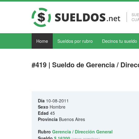
SUE
CUÁ
Home
Sueldos por rubro
Decinos tu sueldo
#419 | Sueldo de Gerencia / Dire
Día
10-08-2011
Sexo
Hombre
Edad
45
Provincia
Buenos Aires
Rubro
Gerencia / Dirección General
Sueldo
$ 16200
(pesos argentinos)