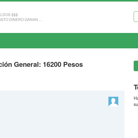
LDOS $$$
NTO DINERO GANAN ...
cción General: 16200 Pesos
T
Ha
su