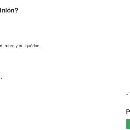
pinión?
d, rubro y antiguëdad!
…
» 
P