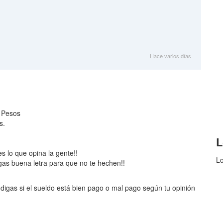
Hace varios días
0 Pesos
s.
L
es lo que opina la gente!!
Lo
gas buena letra para que no te hechen!!
digas si el sueldo está bien pago o mal pago según tu opinión