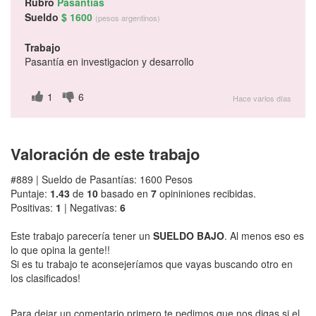
Rubro
Pasantías
Sueldo
$ 1600
(pesos argentinos)
Trabajo
Pasantía en investigacion y desarrollo
1
6
Hace varios días
Valoración de este trabajo
#889 | Sueldo de Pasantías: 1600 Pesos
Puntaje:
1.43
de
10
basado en
7
opininiones recibidas.
Positivas:
1
| Negativas:
6
Este trabajo parecería tener un
SUELDO BAJO
. Al menos eso es
lo que opina la gente!!
Si es tu trabajo te aconsejeríamos que vayas buscando otro en
los clasificados!
Para dejar un comentario primero te pedimos que nos digas si el